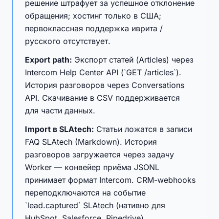
решение штрафует за успешное отклонение
обращения; хостинг только в США;
первоклассная поддержка иврита /
русского отсутствует.
Export path:
Экспорт статей (Articles) через
Intercom Help Center API (`GET /articles`).
История разговоров через Conversations
API. Скачивание в CSV поддерживается
для части данных.
Import в SLAtech:
Статьи ложатся в записи
FAQ SLAtech (Markdown). История
разговоров загружается через задачу
Worker — конвейер приёма JSONL
принимает формат Intercom. CRM-webhooks
переподключаются на событие
`lead.captured` SLAtech (нативно для
HubSpot, Salesforce, Pipedrive).