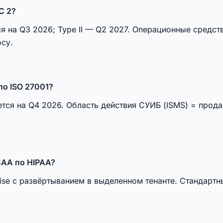
C 2?
я на Q3 2026; Type II — Q2 2027. Операционные средства
су.
о ISO 27001?
тся на Q4 2026. Область действия СУИБ (ISMS) = прод
BAA по HIPAA?
ise с развёртыванием в выделенном тенанте. Стандарт