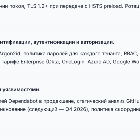
и покоя, TLS 1.2+ при передаче с HSTS preload. Рота
нтификации, аутентификации и авторизации.
gon2id, политика паролей для каждого тенанта, RBAC,
арифе Enterprise (Okta, OneLogin, Azure AD, Google Wo
 уязвимостями.
ей Dependabot в продакшене, статический анализ GitH
никновение (следующий — Q4 2026), политика скоордин