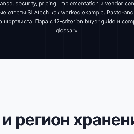
ance, security, pricing, implementation и vendor cont
е ответы SLAtech как worked example. Paste-and
о шортлиста. Пара с
12-criterion buyer guide
и
comp
glossary
.
г и регион хране