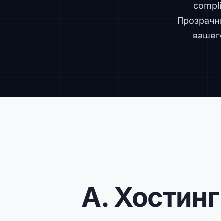
compli
Прозрачны
вашег
A. Хостин