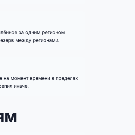
плённое за одним регионом
 резерв между регионами.
е на момент времени в пределах
репил иначе.
ям