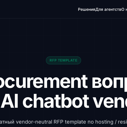
Решения
Для агентств
О 
RFP TEMPLATE
ocurement во
AI chatbot ve
тный vendor-neutral RFP template по hosting / res