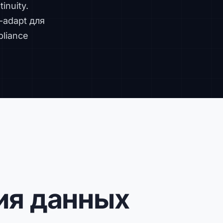
inuity.
-adapt для
liance
ния данных