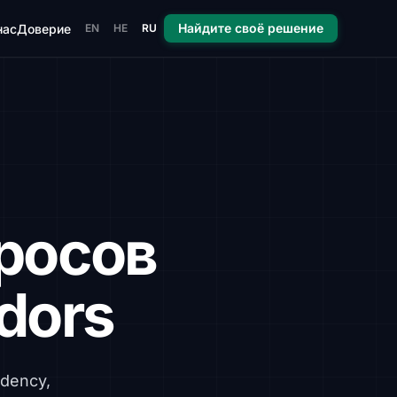
Найдите своё решение
нас
Доверие
EN
HE
RU
просов
ndors
idency,