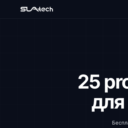
25 pr
для 
Беспла