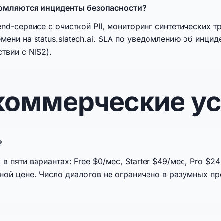
домляются инциденты безопасности?
nd-сервисе с очисткой PII, мониторинг синтетических т
мени на status.slatech.ai. SLA по уведомлению об инцид
твии с NIS2).
 коммерческие у
?
пяти вариантах: Free $0/мес, Starter $49/мес, Pro $249
ьной цене. Число диалогов не ограничено в разумных пр