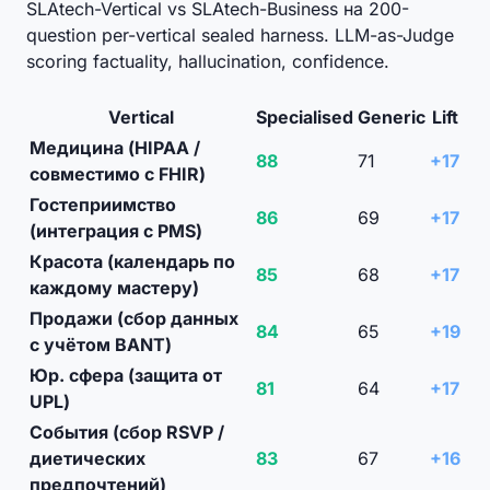
SLAtech-Vertical vs SLAtech-Business на 200-
question per-vertical sealed harness. LLM-as-Judge
scoring factuality, hallucination, confidence.
Vertical
Specialised
Generic
Lift
Медицина (HIPAA /
88
71
+17
совместимо с FHIR)
Гостеприимство
86
69
+17
(интеграция с PMS)
Красота (календарь по
85
68
+17
каждому мастеру)
Продажи (сбор данных
84
65
+19
с учётом BANT)
Юр. сфера (защита от
81
64
+17
UPL)
События (сбор RSVP /
диетических
83
67
+16
предпочтений)