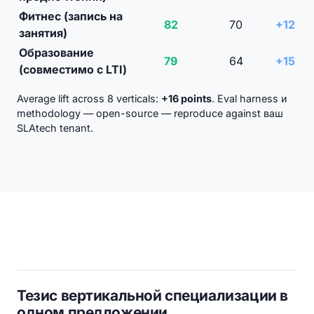
Фитнес (запись на
82
70
+12
занятия)
Образование
79
64
+15
(совместимо с LTI)
Average lift across 8 verticals:
+16 points
. Eval harness и
methodology — open-source — reproduce against ваш
SLAtech tenant.
Тезис вертикальной специализации в
одном предложении