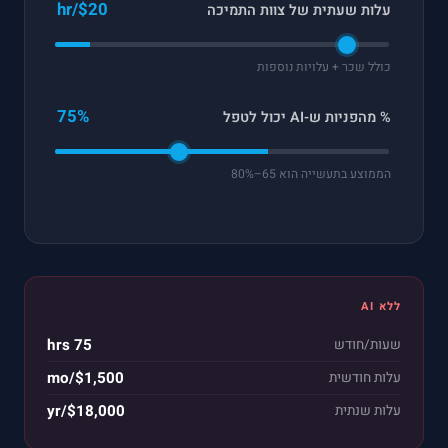
$20/hr
עלות שעתית של צוות התמיכה
כולל שכר + עלויות נוספות
75%
% מהפניות ש-AI יכול לטפל
הממוצע בתעשייה הוא 65–80%
ללא AI
75 hrs
שעות/חודש
$1,500/mo
עלות חודשית
$18,000/yr
עלות שנתית