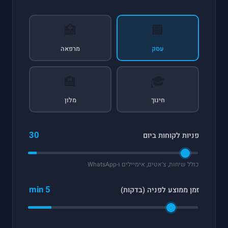
🏥
🏢
עסק
מרפאה
🏨
🎓
חינוך
מלון
30
פניות לקוחות ביום
כולל שיחות, צ'אטים, אימיילים ו-WhatsApp
5 min
זמן ממוצע לפניה (בדקות)