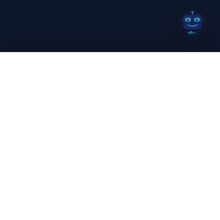
תפריט
פתרונות
עבור סוכנויות
תשעה
AI chatbots
מותאמים לתעשייה אחת. פלטפורמה
אחת. תואם
GDPR
. הדרך המהירה ביותר להפסיק לפספס
אודות
הודעות מלקוחות.
כל המערכות פועלות
אמון
מוצרים פעילים
שפה
SLAtech Business