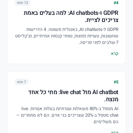
#4
12 min
GDPR ו-AI chatbots: למה בעלים באמת
צריכים לציית.
GDPR ל-AI chatbots, באנגלית פשוטה. 4 הדרישות
שחשובות, טעויות נפוצות, טווחי קנסות אמיתיים, וצ'קליסט
7-שלבים לפני פריסה.
קרא
#5
7 min
AI chatbot מול live chat: מתי כל אחד
מנצח.
AI מטפל ב-80% משאלות שגרתיות בעלות אגורות. live
chat מטפל ב-20% שצריכים בני אדם. הם לא מתחרים —
הם משלימים.
קרא