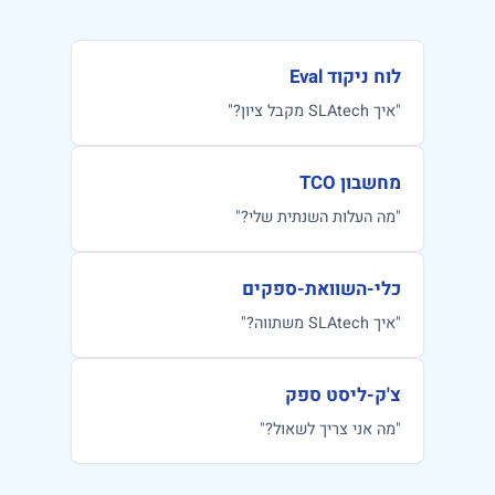
לוח ניקוד Eval
"איך SLAtech מקבל ציון?"
מחשבון TCO
"מה העלות השנתית שלי?"
כלי-השוואת-ספקים
"איך SLAtech משתווה?"
צ'ק-ליסט ספק
"מה אני צריך לשאול?"