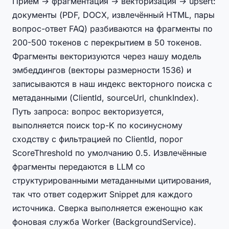
Приём → фрагментация → векторизация → upsert:
документы (PDF, DOCX, извлечённый HTML, пары
вопрос-ответ FAQ) разбиваются на фрагменты по
200-500 токенов с перекрытием в 50 токенов.
Фрагменты векторизуются через нашу модель
эмбеддингов (векторы размерности 1536) и
записываются в наш индекс векторного поиска с
метаданными (ClientId, sourceUrl, chunkIndex).
Путь запроса: вопрос векторизуется,
выполняется поиск top-K по косинусному
сходству с фильтрацией по ClientId, порог
ScoreThreshold по умолчанию 0.5. Извлечённые
фрагменты передаются в LLM со
структурированными метаданными цитирования,
так что ответ содержит Snippet для каждого
источника. Сверка выполняется еженощно как
фоновая служба Worker (BackgroundService).