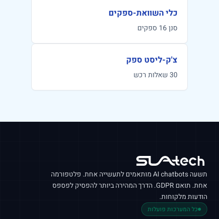
כלי השוואת-ספקים
סנן 16 ספקים
צ'ק-ליסט ספק
30 שאלות רכש
תשעה
AI chatbots
מותאמים לתעשייה אחת. פלטפורמה
אחת. תואם
GDPR
. הדרך המהירה ביותר להפסיק לפספס
הודעות מלקוחות.
כל המערכות פועלות