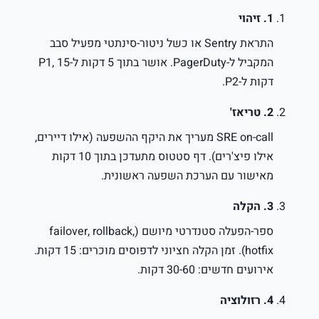
1. זיהוי
התראת Sentry או כשל ניטור-סינתטי מפעיל סבב
המקביל ל-PagerDuty. אושר בתוך 5 דקות ל-P1, 15
דקות ל-P2.
2. טריאז'
SRE on-call מעריך את היקף ההשפעה (אילו דיירים,
אילו פיצ'רים). דף סטטוס מתעדכן בתוך 10 דקות
מאישור עם הערכת השפעה ראשונית.
3. הקלה
ספר-הפעלה סטנדרטי מיושם (failover, rollback,
hotfix). זמן הקלה חציוני לדפוסים מוכרים: 15 דקות.
אירועים חדשים: 30-60 דקות.
4. רזולוציה