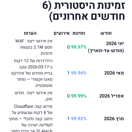
זמינות היסטורית (6
חודשים אחרונים)
חודש
זמינות
אירועים
הערות
אין אירועי ייצור. WAF
יוני 2026
0
99.97%
חסם 2.1M בקשות
(חודש-עד-תאריך)
זדוניות.
הידרדרות של 12 דקות
ב-2026-05-17 עקב
מאי 2026
99.94%
1
בנייה-מחדש של אינדקס
מאגר-וקטורי — נפתר
אוטומטית.
אין אירועי ייצור. חודש
אפריל 2026
99.99%
0
חזק.
אירוע קצה Cloudflare
של 8 דקות שהשפיע על
מרץ 2026
99.92%
1
ניתוב קצה גלובלי — מחוץ
לשליטה ישירה של
SLAtech אך עדיין נספר.